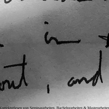
Korrekturlesen von Seminararbeiten, Bachelorarbeiten & Masterarbeite